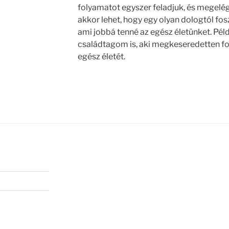
folyamatot egyszer feladjuk, és megelég
akkor lehet, hogy egy olyan dologtól f
ami jobbá tenné az egész életünket. Péld
családtagom is, aki megkeseredetten fog
egész életét.