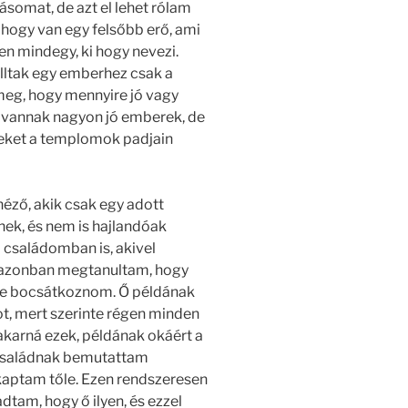
somat, de azt el lehet rólam
hogy van egy felsőbb erő, ami
sen mindegy, ki hogy nevezi.
lltak egy emberhez csak a
meg, hogy mennyire jó vagy
s vannak nagyon jó emberek, de
reket a templomok padjain
éző, akik csak egy adott
nek, és nem is hajlandóak
 családomban is, akivel
 azonban megtanultam, hogy
be bocsátkoznom. Ő példának
ot, mert szerinte régen minden
 akarná ezek, példának okáért a
 családnak bemutattam
kaptam tőle. Ezen rendszeresen
am, hogy ő ilyen, és ezzel