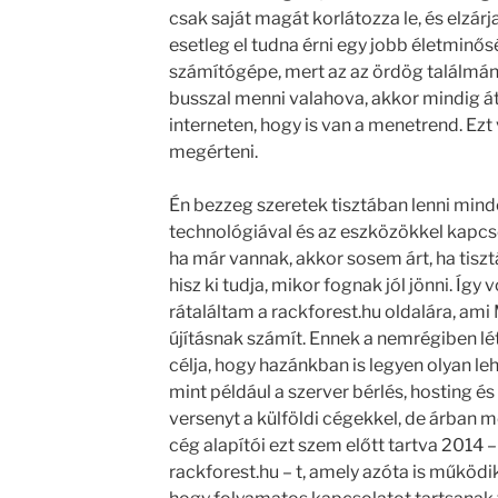
csak saját magát korlátozza le, és elzár
esetleg el tudna érni egy jobb életminősé
számítógépe, mert az az ördög találmány
busszal menni valahova, akkor mindig át
interneten, hogy is van a menetrend. E
megérteni.
Én bezzeg szeretek tisztában lenni min
technológiával és az eszközökkel kapcs
ha már vannak, akkor sosem árt, ha tis
hisz ki tudja, mikor fognak jól jönni. Így
rátaláltam a rackforest.hu oldalára, am
újításnak számít. Ennek a nemrégiben létr
célja, hogy hazánkban is legyen olyan l
mint például a szerver bérlés, hosting és
versenyt a külföldi cégekkel, de árban 
cég alapítói ezt szem előtt tartva 2014 –
rackforest.hu – t, amely azóta is működi