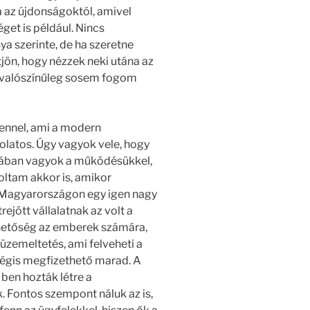
ja az újdonságoktól, amivel
get is például. Nincs
a szerinte, de ha szeretne
jön, hogy nézzek neki utána az
zt valószínűleg sosem fogom
dennel, ami a modern
olatos. Úgy vagyok vele, hogy
ztában vagyok a működésükkel,
 voltam akkor is, amikor
i Magyarországon egy igen nagy
ejött vállalatnak az volt a
ehetőség az emberek számára,
 üzemeltetés, ami felveheti a
mégis megfizethető marad. A
 ben hozták létre a
k. Fontos szempont náluk az is,