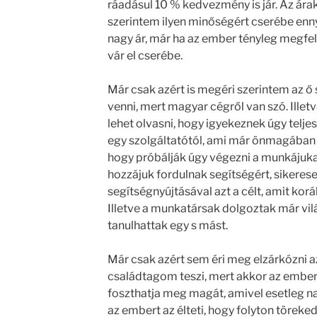
ráadásul 10 % kedvezmény is jár. Az ára
szerintem ilyen minőségért cserébe enny
nagy ár, már ha az ember tényleg megfele
vár el cserébe.
Már csak azért is megéri szerintem az ő
venni, mert magyar cégről van szó. Ille
lehet olvasni, hogy igyekeznek úgy teljes
egy szolgáltatótól, ami már önmagában is 
hogy próbálják úgy végezni a munkájuka
hozzájuk fordulnak segítségért, sikeres
segítségnyújtásával azt a célt, amit ko
Illetve a munkatársak dolgoztak már vi
tanulhattak egy s mást.
Már csak azért sem éri meg elzárkózni az
családtagom teszi, mert akkor az ember
foszthatja meg magát, amivel esetleg na
az embert az élteti, hogy folyton törekedj