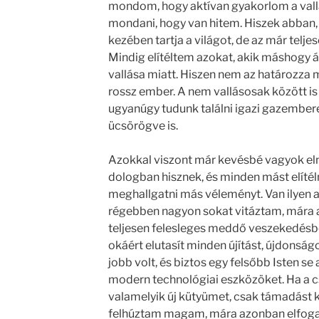
mondom, hogy aktívan gyakorlom a vallá
mondani, hogy van hitem. Hiszek abban, 
kezében tartja a világot, de az már telje
Mindig elítéltem azokat, akik máshogy á
vallása miatt. Hiszen nem az határozza 
rossz ember. A nem vallásosak között i
ugyanúgy tudunk találni igazi gazembe
ücsörögve is.
Azokkal viszont már kevésbé vagyok eln
dologban hisznek, és minden mást elítél
meghallgatni más véleményt. Van ilyen a
régebben nagyon sokat vitáztam, mára
teljesen felesleges meddő veszekedés
okáért elutasít minden újítást, újdonság
jobb volt, és biztos egy felsőbb Isten se
modern technológiai eszközöket. Ha a
valamelyik új kütyümet, csak támadást 
felhúztam magam, mára azonban elfogadt