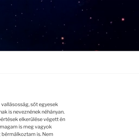
 vallásosság, sőt egyesek
tnak is neveznének néhányan.
eértések elkerülése végett én
n magam is meg vagyok
ég bérmálkoztam is. Nem