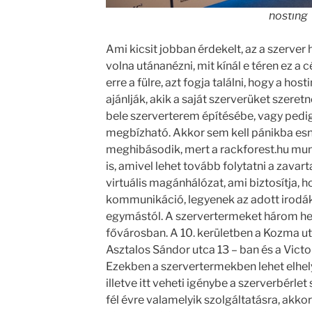
hosting
Ami kicsit jobban érdekelt, az a szerver 
volna utánanézni, mit kínál e téren ez a 
erre a fülre, azt fogja találni, hogy a ho
ajánlják, akik a saját szerverüket szere
bele szerverterem építésébe, vagy pedig
megbízható. Akkor sem kell pánikba esni,
meghibásodik, mert a rackforest.hu mun
is, amivel lehet tovább folytatni a zava
virtuális magánhálózat, ami biztosítja, 
kommunikáció, legyenek az adott irodák
egymástól. A szervertermeket három hel
fővárosban. A 10. kerületben a Kozma utc
Asztalos Sándor utca 13 – ban és a Victo
Ezekben a szervertermekben lehet elhely
illetve itt veheti igénybe a szerverbérlet
fél évre valamelyik szolgáltatásra, akko