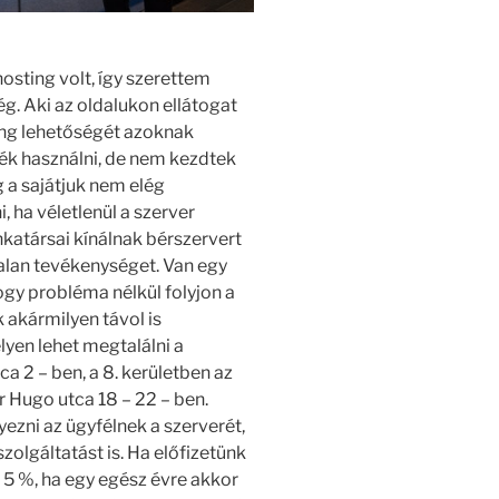
hosting volt, így szerettem
cég. Aki az oldalukon ellátogat
sting lehetőségét azoknak
tnék használni, de nem kezdtek
 a sajátjuk nem elég
 ha véletlenül a szerver
katársai kínálnak bérszervert
rtalan tevékenységet. Van egy
hogy probléma nélkül folyjon a
 akármilyen távol is
yen lehet megtalálni a
a 2 – ben, a 8. kerületben az
r Hugo utca 18 – 22 – ben.
ezni az ügyfélnek a szerverét,
 szolgáltatást is. Ha előfizetünk
r 5 %, ha egy egész évre akkor