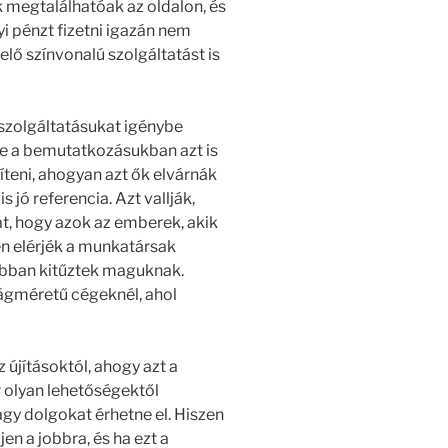
k megtalálhatóak az oldalon, és
i pénzt fizetni igazán nem
lő színvonalú szolgáltatást is
 szolgáltatásukat igénybe
tve a bemutatkozásukban azt is
íteni, ahogyan azt ők elvárnák
jó referencia. Azt vallják,
t, hogy azok az emberek, akik
en elérjék a munkatársak
rábban kitűztek maguknak.
lágméretű cégeknél, ahol
 újításoktól, ahogy azt a
 olyan lehetőségektől
gy dolgokat érhetne el. Hiszen
en a jobbra, és ha ezt a