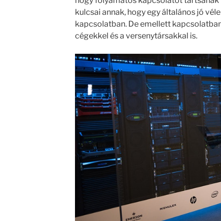
hogy folyamatos kapcsolatot tartsanak f
kulcsai annak, hogy egy általános jó vél
kapcsolatban. De emellett kapcsolatban 
cégekkel és a versenytársakkal is.