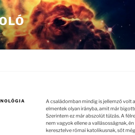
OLÓ
HNOLÓGIA
A családomban mindig is jellemző volt a
elmentek olyan irányba, amit már bigot
Szerintem ez már abszolút túlzás. A félr
nem vagyok ellene a vallásosságnak, é
keresztelve római katolikusnak, sőt m