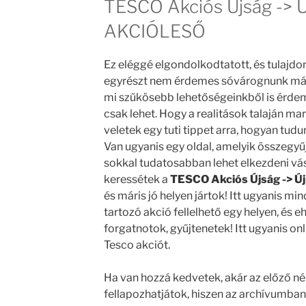
TESCO Akciós Újság -> Ú
AKCIÓLESŐ
Ez eléggé elgondolkodtatott, és tulajdo
egyrészt nem érdemes sóvárognunk más d
mi szűkösebb lehetőségeinkből is érdem
csak lehet. Hogy a realitások talaján m
veletek egy tuti tippet arra, hogyan tudu
Van ugyanis egy oldal, amelyik összegyűjt
sokkal tudatosabban lehet elkezdeni vás
keressétek a
TESCO Akciós Újság -> Ú
és máris jó helyen jártok! Itt ugyanis m
tartozó akció fellelhető egy helyen, és 
forgatnotok, gyűjtenetek! Itt ugyanis onl
Tesco akciót.
Ha van hozzá kedvetek, akár az előző néh
fellapozhatjátok, hiszen az archívumban 