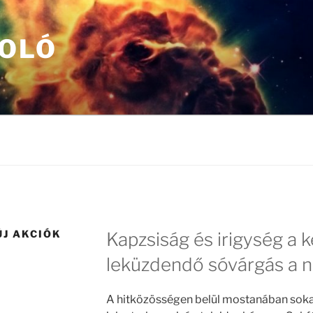
OLÓ
ÚJ AKCIÓK
Kapzsiság és irigység a 
leküzdendő sóvárgás a n
A hitközösségen belül mostanában sokat 