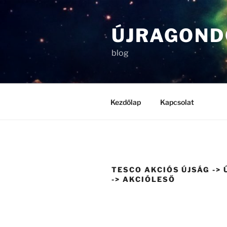
Tartalomhoz
ÚJRAGOND
blog
Kezdőlap
Kapcsolat
TESCO AKCIÓS ÚJSÁG -> 
-> AKCIÓLESŐ