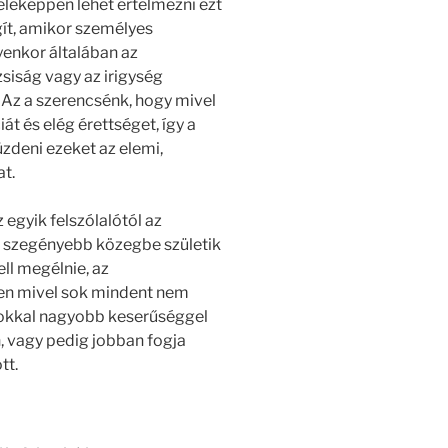
éleképpen lehet értelmezni ezt
gít, amikor személyes
yenkor általában az
iság vagy az irigység
Az a szerencsénk, hogy mivel
át és elég érettséget, így a
üzdeni ezeket az elemi,
t.
egyik felszólalótól az
eg szegényebb közegbe születik
l megélnie, az
szen mivel sok mindent nem
okkal nagyobb keserűséggel
, vagy pedig jobban fogja
tt.