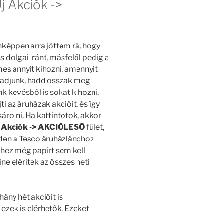
j Akciók ->
nképpen arra jöttem rá, hogy
olgai iránt, másfelől pedig a
es annyit kihozni, amennyit
aradjunk, hadd osszak meg
nk kevésből is sokat kihozni.
i az áruházak akcióit, és így
árolni. Ha kattintotok, akkor
j Akciók -> AKCIÓLESŐ
fület,
inden a Tesco áruházlánchoz
ehhez még papírt sem kell
ine eléritek az összes heti
ány hét akcióit is
ezek is elérhetők. Ezeket