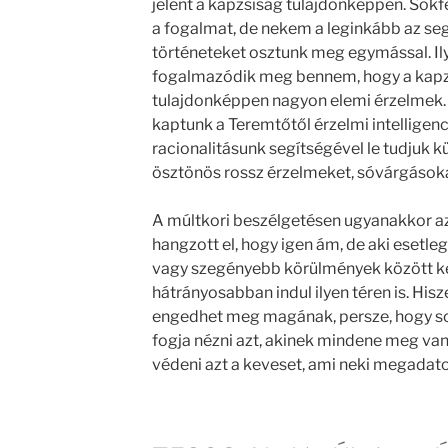
jelent a kapzsiság tulajdonképpen. Sokf
a fogalmat, de nekem a leginkább az se
történeteket osztunk meg egymással. Il
fogalmazódik meg bennem, hogy a kapzs
tulajdonképpen nagyon elemi érzelmek. 
kaptunk a Teremtőtől érzelmi intelligenci
racionalitásunk segítségével le tudjuk k
ösztönös rossz érzelmeket, sóvárgásoka
A múltkori beszélgetésen ugyanakkor az 
hangzott el, hogy igen ám, de aki esetl
vagy szegényebb körülmények között kel
hátrányosabban indul ilyen téren is. Hi
engedhet meg magának, persze, hogy s
fogja nézni azt, akinek mindene meg van
védeni azt a keveset, ami neki megadato