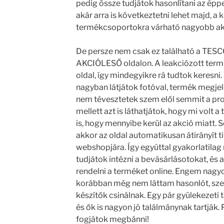
pedig össze tudjátok hasonlítani az éppen
akár arra is következtetni lehet majd, a
termékcsoportokra várható nagyobb ak
De persze nem csak ez található a TESCO
AKCIÓLESŐ oldalon. A leakciózott termé
oldal, így mindegyikre rá tudtok keresni
nagyban látjátok fotóval, termék megjelö
nem tévesztetek szem elől semmit a pr
mellett azt is láthatjátok, hogy mi volt a
is, hogy mennyibe kerül az akció miatt. S
akkor az oldal automatikusan átirányít ti
webshopjára. Így egyúttal gyakorlatilag n
tudjátok intézni a bevásárlásotokat, és 
rendelni a terméket online. Engem nagyo
korábban még nem láttam hasonlót, szer
készítők csinálnak. Egy pár gyülekezeti
és ők is nagyon jó találmánynak tartják. P
fogjátok megbánni!