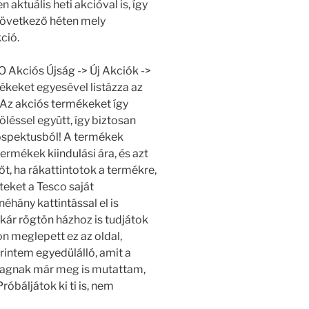
 aktuális heti akcióval is, így
 következő héten mely
ció.
 Akciós Újság -> Új Akciók ->
keket egyesével listázza az
. Az akciós termékeket így
léssel együtt, így biztosan
ospektusból! A termékek
 termékek kiindulási ára, és azt
őt, ha rákattintotok a termékre,
teket a Tesco saját
éhány kattintással el is
akár rögtön házhoz is tudjátok
n meglepett ez az oldal,
intem egyedülálló, amit a
 tagnak már meg is mutattam,
róbáljátok ki ti is, nem