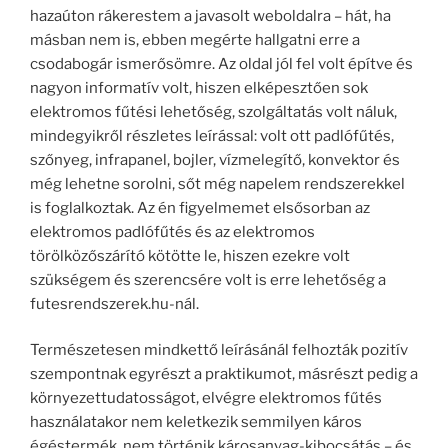
hazaúton rákerestem a javasolt weboldalra – hát, ha
másban nem is, ebben megérte hallgatni erre a
csodabogár ismerősömre. Az oldal jól fel volt építve és
nagyon informatív volt, hiszen elképesztően sok
elektromos fűtési lehetőség, szolgáltatás volt náluk,
mindegyikről részletes leírással: volt ott padlófűtés,
szőnyeg, infrapanel, bojler, vízmelegítő, konvektor és
még lehetne sorolni, sőt még napelem rendszerekkel
is foglalkoztak. Az én figyelmemet elsősorban az
elektromos padlófűtés és az elektromos
törölközőszárító kötötte le, hiszen ezekre volt
szükségem és szerencsére volt is erre lehetőség a
futesrendszerek.hu-nál.
Természetesen mindkettő leírásánál felhozták pozitív
szempontnak egyrészt a praktikumot, másrészt pedig a
környezettudatosságot, elvégre elektromos fűtés
használatakor nem keletkezik semmilyen káros
égéstermék, nem történik károsanyag-kibocsátás – és