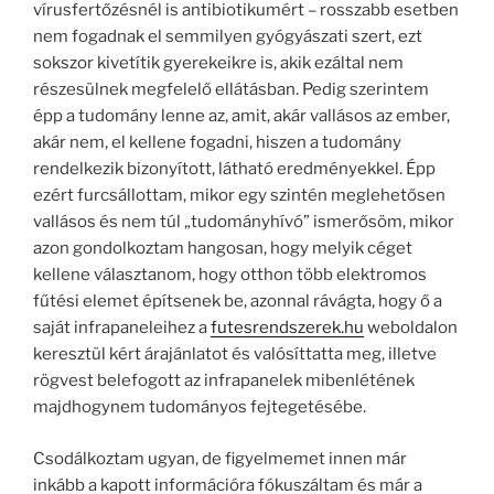
vírusfertőzésnél is antibiotikumért – rosszabb esetben
nem fogadnak el semmilyen gyógyászati szert, ezt
sokszor kivetítik gyerekeikre is, akik ezáltal nem
részesülnek megfelelő ellátásban. Pedig szerintem
épp a tudomány lenne az, amit, akár vallásos az ember,
akár nem, el kellene fogadni, hiszen a tudomány
rendelkezik bizonyított, látható eredményekkel. Épp
ezért furcsállottam, mikor egy szintén meglehetősen
vallásos és nem túl „tudományhívó” ismerősöm, mikor
azon gondolkoztam hangosan, hogy melyik céget
kellene választanom, hogy otthon több elektromos
fűtési elemet építsenek be, azonnal rávágta, hogy ő a
saját infrapaneleihez a
futesrendszerek.hu
weboldalon
keresztül kért árajánlatot és valósíttatta meg, illetve
rögvest belefogott az infrapanelek mibenlétének
majdhogynem tudományos fejtegetésébe.
Csodálkoztam ugyan, de figyelmemet innen már
inkább a kapott információra fókuszáltam és már a