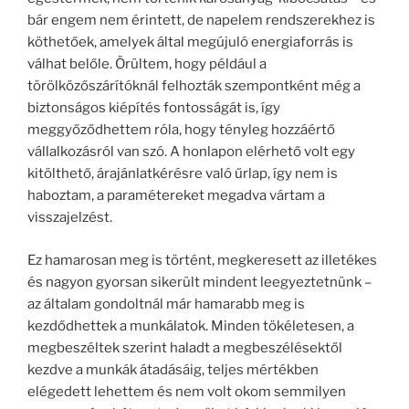
bár engem nem érintett, de napelem rendszerekhez is
köthetőek, amelyek által megújuló energiaforrás is
válhat belőle. Örültem, hogy például a
törölközőszárítóknál felhozták szempontként még a
biztonságos kiépítés fontosságát is, így
meggyőződhettem róla, hogy tényleg hozzáértő
vállalkozásról van szó. A honlapon elérhető volt egy
kitölthető, árajánlatkérésre való űrlap, így nem is
haboztam, a paramétereket megadva vártam a
visszajelzést.
Ez hamarosan meg is történt, megkeresett az illetékes
és nagyon gyorsan sikerült mindent leegyeztetnünk –
az általam gondoltnál már hamarabb meg is
kezdődhettek a munkálatok. Minden tökéletesen, a
megbeszéltek szerint haladt a megbeszélésektől
kezdve a munkák átadásáig, teljes mértékben
elégedett lehettem és nem volt okom semmilyen