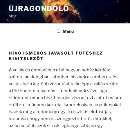
Tartalomhoz
ÚJRAGONDOLÓ
blog
Menü
HÍVŐ ISMERŐS JAVASOLT FŰTÉSHEZ
KIVITELEZŐT
A vallás és önmagában a hit nagyon nehéz kérdés:
számtalan dologban, istenben hisznek az emberek, és
valljuk be: a legtöbb vérontást talán épp a vallás szülte
a történelem folyamán… mindenkinek szíve joga
eldönteni, miben hisz, hova jár, viszont ezt a hitet másra
erőltetni már nem korrekt. Ismerek olyan fanatikusokat
is, akik még a tudomány egy jó részét is elutasítják,
mondván, hogy nem összeegyeztethető a hitükkel,
aztán később ezek sírnak leghangosabban egy