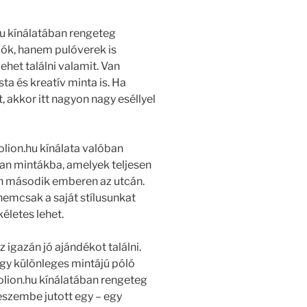
hu kínálatában rengeteg
lók, hanem pulóverek is
ehet találni valamit. Van
ta és kreatív minta is. Ha
, akkor itt nagyon nagy eséllyel
olion.hu kínálata valóban
yan mintákba, amelyek teljesen
n második emberen az utcán.
 nemcsak a saját stílusunkat
életes lehet.
igazán jó ajándékot találni.
Egy különleges mintájú póló
olion.hu kínálatában rengeteg
eszembe jutott egy – egy