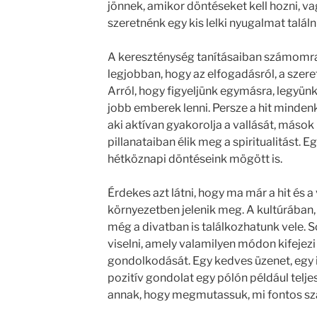
jönnek, amikor döntéseket kell hozni, v
szeretnénk egy kis lelki nyugalmat találn
A kereszténység tanításaiban számomra 
legjobban, hogy az elfogadásról, a szeret
Arról, hogy figyeljünk egymásra, legyün
jobb emberek lenni. Persze a hit minden
aki aktívan gyakorolja a vallását, más
pillanataiban élik meg a spiritualitást. Eg
hétköznapi döntéseink mögött is.
Érdekes azt látni, hogy ma már a hit és
környezetben jelenik meg. A kultúrában,
még a divatban is találkozhatunk vele. 
viselni, amely valamilyen módon kifejezi 
gondolkodását. Egy kedves üzenet, egy 
pozitív gondolat egy pólón például telj
annak, hogy megmutassuk, mi fontos s