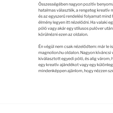
Összességében nagyon pozitív benyomás
hatalmas választék, a rengeteg kreatív 
és az egyszerű rendelési folyamat mind 
élmény legyen itt nézelődni. Ha valaki e
póló vagy akár egy stílusos pulóver utá
körülnézni ezen az oldalon.
Én végül nem csak nézelődtem: már le is
magnolion.hu oldalon. Nagyon kíváncsi v
kiválasztott egyedi póló, és alig várom
egy kreatív ajándékot vagy egy különleg
mindenképpen ajánlom, hogy nézzen szé