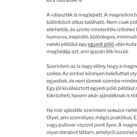
és a részletek is.
A választék is meglepett. A magnolion.
különböző stílus található. Nem csak pó
elérhetők, és szinte mindenféle ízléshez l
humoros, inspiráló, különleges, minimalis
valaki például egy
egyedi póló
után kutat
megtalálja azt, ami igazán illik hozzá.
Szerintem az is nagy előny, hogy a magn
széles. Az ember könnyen belefuthat ol
egyediek, és nem jönnek szembe minde
Egy jól kiválasztott egyedi póló például
tükrözheti, hanem akár ajándéknak is tök
Ha már ajándék: szerintem sokszor nehéz 
Olyat, ami személyes, mégis praktikus. 
vagy pulóver viszont pont ilyen. A magn
olyan darabot láttam, amelyről azonnal 