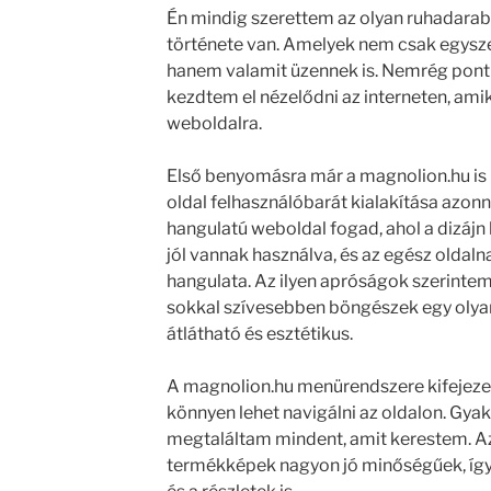
Én mindig szerettem az olyan ruhadarab
története van. Amelyek nem csak egysze
hanem valamit üzennek is. Nemrég pont
kezdtem el nézelődni az interneten, ami
weboldalra.
Első benyomásra már a magnolion.hu is 
oldal felhasználóbarát kialakítása azonn
hangulatú weboldal fogad, ahol a dizájn 
jól vannak használva, és az egész oldaln
hangulata. Az ilyen apróságok szerinte
sokkal szívesebben böngészek egy olyan
átlátható és esztétikus.
A magnolion.hu menürendszere kifejezet
könnyen lehet navigálni az oldalon. Gyako
megtaláltam mindent, amit kerestem. Az 
termékképek nagyon jó minőségűek, így 