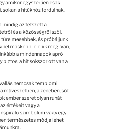
agy amikor egyszerűen csak
i, sokan a hitükhöz fordulnak.
mindig az tetszett a
etről és a közösségről szól.
k türelmesebbek, és próbáljunk
kinél másképp jelenik meg. Van,
ok inkább a mindennapok apró
y biztos: a hit sokszor ott van a
 a vallás nemcsak templomi
 a művészetben, a zenében, sőt
Sok ember szeret olyan ruhát
az értékeit vagy a
inspiráló szimbólum vagy egy
esen természetes módja lehet
zámunkra.