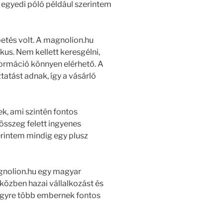
egyedi póló például szerintem
etés volt. A magnolion.hu
kus. Nem kellett keresgélni,
nformáció könnyen elérhető. A
tatást adnak, így a vásárló
ek, ami szintén fontos
összeg felett ingyenes
zerintem mindig egy plusz
gnolion.hu egy magyar
 közben hazai vállalkozást és
egyre több embernek fontos