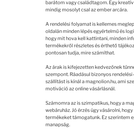
barátom vagy családtagom. Egy kreatív 
mindig mosolyt csal az ember arcára.
A rendelési folyamat is kellemes meglep
oldalán minden lépés egyértelmű és logi
hogy mit hova kell kattintani, minden i
termékekről részletes és érthető tájékoz
pontosan tudja, mire számíthat.
Az árak is kifejezetten kedvezőnek tűnn
szempont. Ráadásul bizonyos rendelési 
szállítást is kínál a magnolion.hu, ami s
motiváció az online vásárlásnál.
Számomra az is szimpatikus, hogy a ma
webáruház. Jó érzés úgy vásárolni, hogy
termékeket támogatunk. Ez szerintem 
manapság.