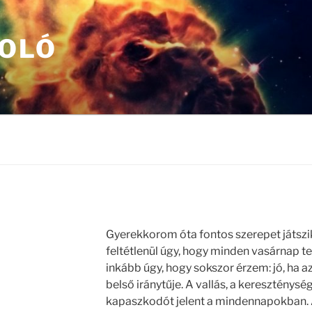
OLÓ
Gyerekkorom óta fontos szerepet játszi
feltétlenül úgy, hogy minden vasárnap 
inkább úgy, hogy sokszor érzem: jó, ha 
belső iránytűje. A vallás, a kereszténysé
kapaszkodót jelent a mindennapokban.