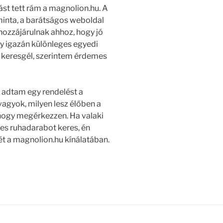
t tett rám a magnolion.hu. A
minta, a barátságos weboldal
hozzájárulnak ahhoz, hogy jó
gy igazán különleges egyedi
n keresgél, szerintem érdemes
 adtam egy rendelést a
agyok, milyen lesz élőben a
, hogy megérkezzen. Ha valaki
es ruhadarabot keres, én
t a magnolion.hu kínálatában.