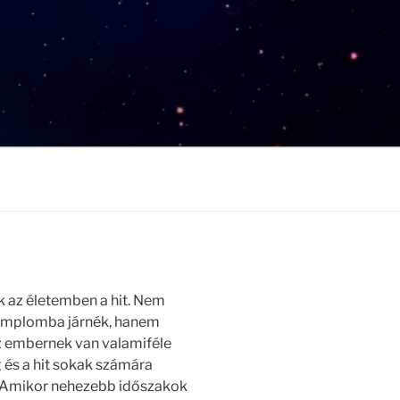
k az életemben a hit. Nem
templomba járnék, hanem
az embernek van valamiféle
g és a hit sokak számára
 Amikor nehezebb időszakok