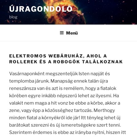
Tartalomhoz
ÚJRAGONDOLÓ
blog
Menü
ELEKTROMOS WEBÁRUHÁZ, AHOL A
ROLLEREK ÉS A ROBOGÓK TALÁLKOZNAK
Vasárnaponként megszenteljük Isten napját és
templomba járunk. Manapság ennek talán újra
reneszánsza van és azt is remélem, hogy a fiatalok
körében egyre inkább népszerű lehet az ilyesmi. Ha
valakit nem maga a hit vonz be ebbe a körbe, akkor a
zene, vagy épp a közösséghez tartozás. Merthogy
minden fiatal a környékről ide jár! Itt tényleg lehet új
barátokat szerezni és új ismeretségekre szert tenni.
Szerintem érdemes is ebbe az irányba nyitni, hiszen itt