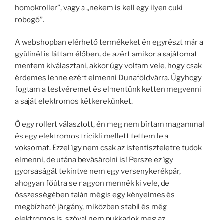
homokroller”, vagy a „nekem is kell egy ilyen cuki
robogó”.
A webshopban elérhető termékeket én egyrészt már a
gyülinél is láttam élőben, de azért amikor a sajátomat
mentem kiválasztani, akkor úgy voltam vele, hogy csak
érdemes lenne ezért elmenni Dunaföldvárra. Úgyhogy
fogtam a testvéremet és elmentünk ketten megvenni
a saját elektromos kétkerekűnket.
Ő egy rollert választott, én meg nem bírtam magammal
és egy elektromos tricikli mellett tettem le a
voksomat. Ezzel így nem csak az istentiszteletre tudok
elmenni, de utána bevásárolni is! Persze ez így
gyorsaságát tekintve nem egy versenykerékpár,
ahogyan főútra se nagyon mennék ki vele, de
összességében talán mégis egy kényelmes és
megbízható járgány, miközben stabil és még
elektromos is, szóval nem pukkadok meg az