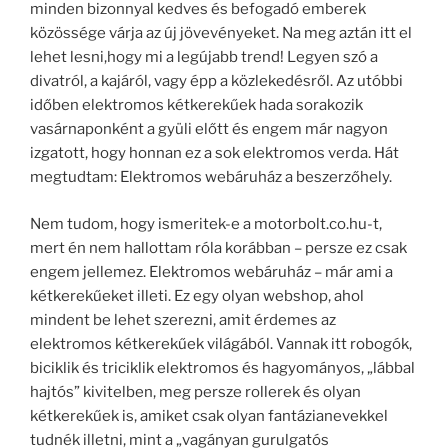
minden bizonnyal kedves és befogadó emberek
közössége várja az új jövevényeket. Na meg aztán itt el
lehet lesni,hogy mi a legújabb trend! Legyen szó a
divatról, a kajáról, vagy épp a közlekedésről. Az utóbbi
időben elektromos kétkerekűek hada sorakozik
vasárnaponként a gyüli előtt és engem már nagyon
izgatott, hogy honnan ez a sok elektromos verda. Hát
megtudtam: Elektromos webáruház a beszerzőhely.
Nem tudom, hogy ismeritek-e a motorbolt.co.hu-t,
mert én nem hallottam róla korábban – persze ez csak
engem jellemez. Elektromos webáruház – már ami a
kétkerekűeket illeti. Ez egy olyan webshop, ahol
mindent be lehet szerezni, amit érdemes az
elektromos kétkerekűek világából. Vannak itt robogók,
biciklik és triciklik elektromos és hagyományos, „lábbal
hajtós” kivitelben, meg persze rollerek és olyan
kétkerekűek is, amiket csak olyan fantázianevekkel
tudnék illetni, mint a „vagányan gurulgatós