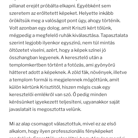
pillanat erejét próbálta elkapni. Egyébként sem
szeretem az erőltetett képeket. Helyette inkább
örökítsük meg a valóságot pont úgy, ahogy történik.
Volt azonban egy dolog, amit Kriszti kért tőlünk,
mégpedig a megfelelő ruhák kiválasztása. Tapasztalata
szerint legjobb ilyenkor egyszínű, nem túl mintás
öltözetet viselni, azért, hogy a képek színei jó
összhangban legyenek. A keresztelő után a
templomkertben történt a fotózás, ami gyönyörű
hátteret adott a képeknek. A zöld fák, növények, illetve
a templom formái is megjelennek mögöttünk, amit
külön kértünk Krisztitől, hiszen mégis csak egy
keresztelői emlékről van szó. Ő pedig minden
kérésünket igyekezett teljesíteni, ugyanakkor saját
javaslatait is megosztotta velünk.
Mi az alap csomagot választottuk, mivel ez az első
alkalom, hogy ilyen professzionális fényképeket