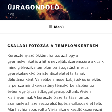
Tartalomhoz
ÚJRAGONDOLÓ
blog
Menü
CSALÁDI FOTÓZÁS A TEMPLOMKERTBEN
Keresztény szülőkként fontos az, hogy a
gyermekeinket is a hitre neveljük. Szerencsére a kicsik
mindig élvezik a templomba látogatást, mert a
gyerekeknek külön istentiszteletet tartanak
délutánonként. Van ebben mese, bábjáték és éneklés
is, persze mind keresztény témakörben. Ebben az
évben egy új családtaggal gyarapodtunk, Vivien
kislányommal. A keresztelő szertartása fontos
számunkra, hiszen ez az első lépés a vallásos élet felé.
Már hat hónapos volt a Vivi, mikor elkezdtük szervezni