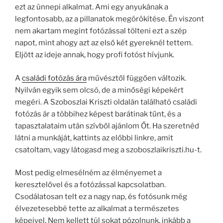
ezt az ünnepi alkalmat. Ami egy anyukának a
legfontosabb, az a pillanatok megörökítése. Én viszont
nem akartam megint fotózással tölteni ezt a szép
napot, mint ahogy azt az első két gyereknél tettem.
Eljött az ideje annak, hogy profi fotóst hívjunk.
A
családi fotózás ára
művésztől függően változik.
Nyilván egyik sem olcsó, de a minőségi képekért
megéri. A Szoboszlai Kriszti oldalán található családi
fotózás ár a többihez képest barátinak tűnt, és a
tapasztalataim után szívből ajánlom Őt. Ha szeretnéd
látni a munkáját, kattints az előbbi linkre, amit
csatoltam, vagy látogasd meg a szoboszlaikriszti.hu-t.
Most pedig elmesélném az élményemet a
keresztelővel és a fotózással kapcsolatban.
Csodálatosan telt ez a nagy nap, és fotósunk még
élvezetesebbé tette az alkalmat a természetes
képeivel. Nem kellett túl sokat pózolnunk, inkább a