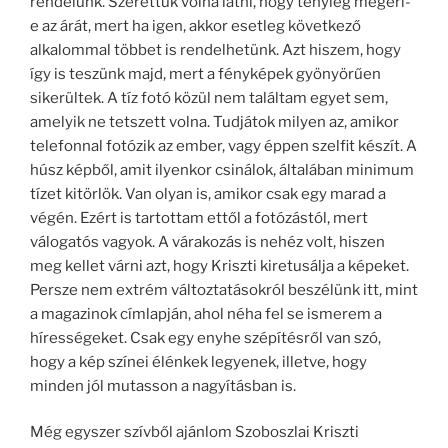
rendelünk. Szerettük volna látni, hogy tényleg megéri-
e az árát, mert ha igen, akkor esetleg következő
alkalommal többet is rendelhetünk. Azt hiszem, hogy
így is teszünk majd, mert a fényképek gyönyörűen
sikerültek. A tíz fotó közül nem találtam egyet sem,
amelyik ne tetszett volna. Tudjátok milyen az, amikor
telefonnal fotózik az ember, vagy éppen szelfit készít. A
húsz képből, amit ilyenkor csinálok, általában minimum
tízet kitörlök. Van olyan is, amikor csak egy marad a
végén. Ezért is tartottam ettől a fotózástól, mert
válogatós vagyok. A várakozás is nehéz volt, hiszen
meg kellet várni azt, hogy Kriszti kiretusálja a képeket.
Persze nem extrém változtatásokról beszélünk itt, mint
a magazinok címlapján, ahol néha fel se ismerem a
hírességeket. Csak egy enyhe szépítésről van szó,
hogy a kép színei élénkek legyenek, illetve, hogy
minden jól mutasson a nagyításban is.
Még egyszer szívből ajánlom Szoboszlai Kriszti