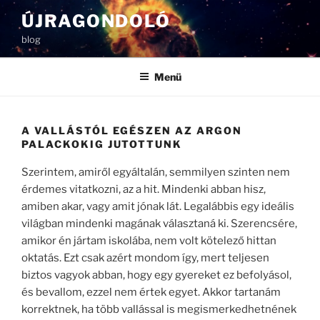
Tartalomhoz
ÚJRAGONDOLÓ
blog
Menü
A VALLÁSTÓL EGÉSZEN AZ ARGON
PALACKOKIG JUTOTTUNK
Szerintem, amiről egyáltalán, semmilyen szinten nem
érdemes vitatkozni, az a hit. Mindenki abban hisz,
amiben akar, vagy amit jónak lát. Legalábbis egy ideális
világban mindenki magának választaná ki. Szerencsére,
amikor én jártam iskolába, nem volt kötelező hittan
oktatás. Ezt csak azért mondom így, mert teljesen
biztos vagyok abban, hogy egy gyereket ez befolyásol,
és bevallom, ezzel nem értek egyet. Akkor tartanám
korrektnek, ha több vallással is megismerkedhetnének