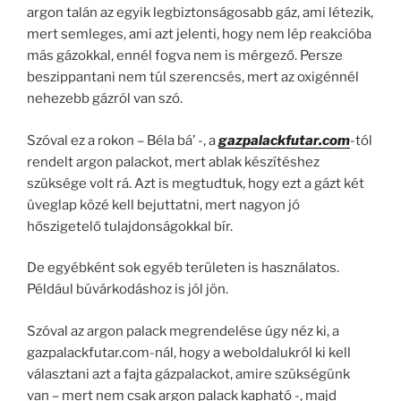
argon talán az egyik legbiztonságosabb gáz, ami létezik,
mert semleges, ami azt jelenti, hogy nem lép reakcióba
más gázokkal, ennél fogva nem is mérgező. Persze
beszippantani nem túl szerencsés, mert az oxigénnél
nehezebb gázról van szó.
Szóval ez a rokon – Béla bá’ -, a
gazpalackfutar.com
-tól
rendelt argon palackot, mert ablak készítéshez
szüksége volt rá. Azt is megtudtuk, hogy ezt a gázt két
üveglap közé kell bejuttatni, mert nagyon jó
hőszigetelő tulajdonságokkal bír.
De egyébként sok egyéb területen is használatos.
Például búvárkodáshoz is jól jön.
Szóval az argon palack megrendelése úgy néz ki, a
gazpalackfutar.com-nál, hogy a weboldalukról ki kell
választani azt a fajta gázpalackot, amire szükségünk
van – mert nem csak argon palack kapható -, majd