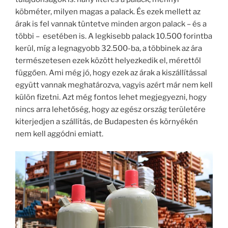
köbméter, milyen magas a palack. És ezek mellett az
árak is fel vannak tüntetve minden argon palack – és a
többi – esetében is. A legkisebb palack 10.500 forintba
kerül, míg a legnagyobb 32.500-ba, a többinek az ára
természetesen ezek között helyezkedik el, mérettől
függően. Ami még jó, hogy ezek az árak a kiszállítással
együtt vannak meghatározva, vagyis azért már nem kell
külön fizetni. Azt még fontos lehet megjegyezni, hogy
nincs arra lehetőség, hogy az egész ország területére
kiterjedjen a szállítás, de Budapesten és környékén
nem kell aggódni emiatt.