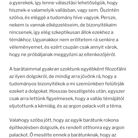
a gyerekek, így lenne választási lehetőségük, hogy
hisznek-e valamelyik vallásban, vagy sem. Őszintén
szólva, és eléggé a tudomány híve vagyok. Persze,
nekem is vannak elképzeléseim, de bizonyítékaim
nincsenek, így elég szkeptikusan állok ezekhez a
témákhoz. Ugyanakkor nem erőltetem rá senkire a
véleményemet, és ezért csupán csak annyit várok,
hogy ne próbáljanak meggyőzni az ellenkezőjéről.
A barátaimmal gyakran szoktunk egyébként filozofálni
az ilyen dolgokról, de mindig arra jövőnk rá, hogy a
tudományos bizonyítékok a mi szemünkben felülírják
ezeket a dolgokat. Hosszas beszélgetés után, egyszer
csak arra lettünk figyelmesek, hogy a vallás témájától
eljutottunk a kémiáig, és az argon palack volt a téma.
Valahogy szóba jött, hogy az egyik barátunk rokona
építkezésben dolgozik, és rendelt otthonra egy argon
palackot. Ő mesélte ennek a barátunknak, hogy az