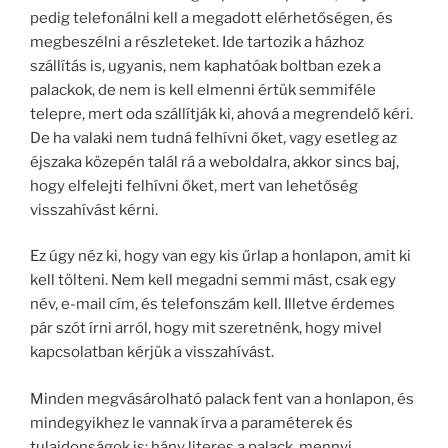
pedig telefonálni kell a megadott elérhetőségen, és
megbeszélni a részleteket. Ide tartozik a házhoz
szállítás is, ugyanis, nem kaphatóak boltban ezek a
palackok, de nem is kell elmenni értük semmiféle
telepre, mert oda szállítják ki, ahová a megrendelő kéri.
De ha valaki nem tudná felhívni őket, vagy esetleg az
éjszaka közepén talál rá a weboldalra, akkor sincs baj,
hogy elfelejti felhívni őket, mert van lehetőség
visszahívást kérni.
Ez úgy néz ki, hogy van egy kis űrlap a honlapon, amit ki
kell tölteni. Nem kell megadni semmi mást, csak egy
név, e-mail cím, és telefonszám kell. Illetve érdemes
pár szót írni arról, hogy mit szeretnénk, hogy mivel
kapcsolatban kérjük a visszahívást.
Minden megvásárolható palack fent van a honlapon, és
mindegyikhez le vannak írva a paraméterek és
tulajdonságok is: hány literes a palack, mennyi