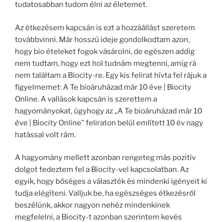
tudatosabban tudom élni az életemet.
Az étkezésem kapcsán is ezt a hozzáállást szeretem
továbbvinni. Már hosszú ideje gondolkodtam azon,
hogy bio ételeket fogok vásárolni, de egészen addig
nem tudtam, hogy ezt hol tudnám megtenni, amíg rá
nem találtam a Biocity-re. Egy kis felirat hívta fel rájuk a
figyelmemet: A Te bioáruházad már 10 éve | Biocity
Online. A vallások kapcsán is szerettem a
hagyományokat, úgyhogy az „A Te bioáruházad már 10
éve | Biocity Online” feliraton belül említett 10 év nagy
hatással volt rám.
A hagyomány mellett azonban rengeteg más pozitív
dolgot fedeztem fel a Biocity-vel kapcsolatban. Az
egyik, hogy bőséges a választék és mindenki igényeit ki
tudja elégíteni. Valljuk be, ha egészséges étkezésről
beszélünk, akkor nagyon nehéz mindenkinek
megfelelni, a Biocity-t azonban szerintem kevés