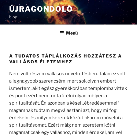
Tartalomhoz
ÚJRAGONDOLÓ
blog
Menü
A TUDATOS TÁPLÁLKOZÁS HOZZÁTESZ A
VALLÁSOS ÉLETEMHEZ
Nem volt részem vallásos neveltetésben. Talán ez volt
a legnagyobb szerencsém, mert sok olyan embert
ismertem, akit egész gyerekkorában templomba vittek
és pont ezért nem tudta átélni olyan mélyen a
spiritualitását. Én azonban a kései „ébredésemmel”
magamnak tudtam megválasztani azt, hogy mi fog
érdekelni és milyen keretek között akarom művelni a
spiritualitásomat. Ezért máig nem szeretem kötni
magamat csak egy valláshoz, minden érdekel, amivel